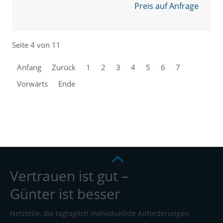
Preis auf Anfrage
Seite 4 von 11
Anfang
Zurück
1
2
3
4
5
6
7
Vorwärts
Ende
Vertrauen ist gut –
Günter ist besser
Netzteile, die tagtäglich individuellste Anforderungen