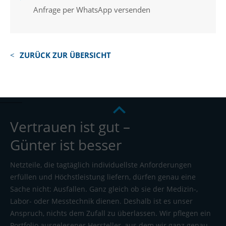
Anfrage per WhatsApp versenden
ZURÜCK ZUR ÜBERSICHT
Vertrauen ist gut –
Günter ist besser
Netzteile, die tagtäglich individuellste Anforderungen
erfüllen und Höchstleistung liefern, dürfen genau eine
Sache nicht: Ausfallen. Ganz gleich ob sie der Medizin-,
Labor- oder Messtechnik dienen. Deshalb ist es unser
Anspruch, nichts dem Zufall zu überlassen. Wir pflegen ein
Portfolio ausgelesener Hersteller, aus dem wir ganz genau