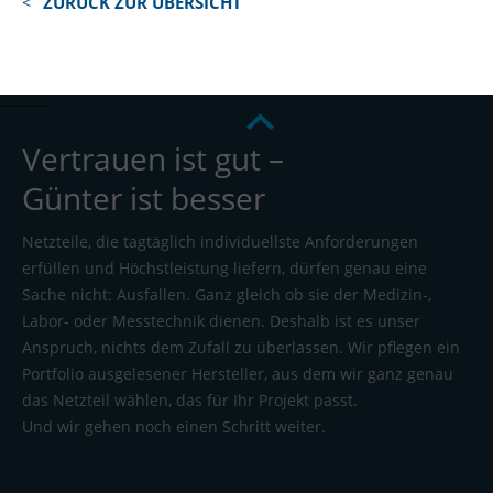
ZURÜCK ZUR ÜBERSICHT
Vertrauen ist gut –
Günter ist besser
Netzteile, die tagtäglich individuellste Anforderungen
erfüllen und Höchstleistung liefern, dürfen genau eine
Sache nicht: Ausfallen. Ganz gleich ob sie der Medizin-,
Labor- oder Messtechnik dienen. Deshalb ist es unser
Anspruch, nichts dem Zufall zu überlassen. Wir pflegen ein
Portfolio ausgelesener Hersteller, aus dem wir ganz genau
das Netzteil wählen, das für Ihr Projekt passt.
Und wir gehen noch einen Schritt weiter.