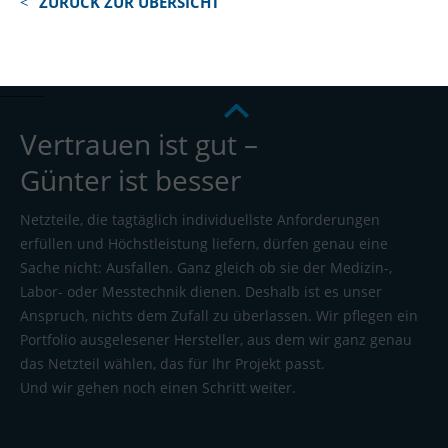
ZURÜCK ZUR ÜBERSICHT
Vertrauen ist gut –
Günter ist besser
Netzteile, die tagtäglich individuellste Anforderungen
erfüllen und Höchstleistung liefern, dürfen genau eine
Sache nicht: Ausfallen. Ganz gleich ob sie der Medizin-,
Labor- oder Messtechnik dienen. Deshalb ist es unser
Anspruch, nichts dem Zufall zu überlassen. Wir pflegen ein
Portfolio ausgelesener Hersteller, aus dem wir ganz genau
das Netzteil wählen, das für Ihr Projekt passt.
Und wir gehen noch einen Schritt weiter.