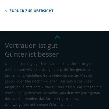
ZURÜCK ZUR ÜBERSICHT
Vertrauen ist gut –
Günter ist besser
Netzteile, die tagtäglich individuellste Anforderungen
erfüllen und Höchstleistung liefern, dürfen genau eine
Sache nicht: Ausfallen. Ganz gleich ob sie der Medizin-,
Labor- oder Messtechnik dienen. Deshalb ist es unser
Anspruch, nichts dem Zufall zu überlassen. Wir pflegen ein
Portfolio ausgelesener Hersteller, aus dem wir ganz genau
das Netzteil wählen, das für Ihr Projekt passt.
Und wir gehen noch einen Schritt weiter.