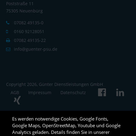
Poststraße 11
75305 Neuenbürg
07082 49135-0
0160 92128051
07082 49135-22
info@guenter-psu.de
Copyright 2026, Günter Dienstleistungen GmbH
AGB
Impressum
Datenschutz
Es werden notwendige Cookies, Google Fonts,
Google Maps, OpenStreetMap, Youtube und Google
Analytics geladen. Details finden Sie in unserer