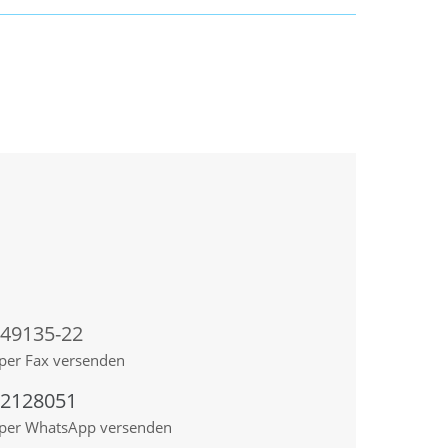
 49135-22
per Fax versenden
92128051
 per WhatsApp versenden