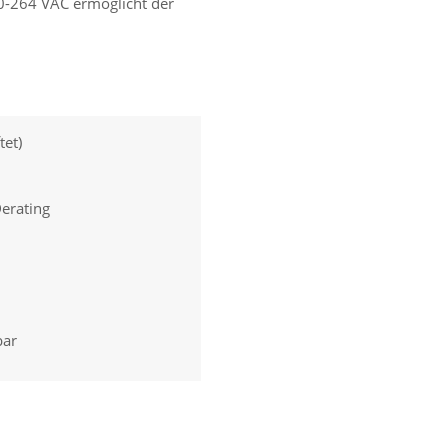
0-264 VAC ermöglicht der
et)
Derating
bar