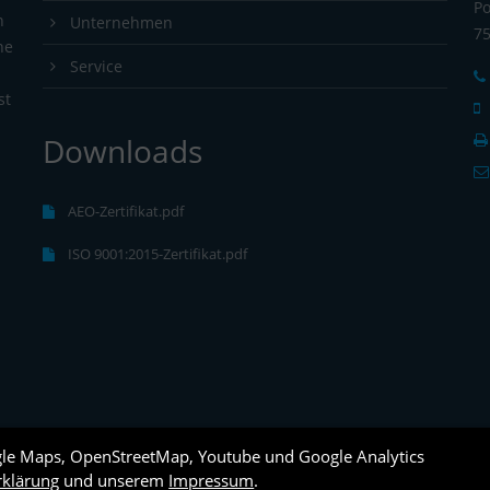
Po
n
Unternehmen
7
ne
Service
st
Downloads
s
AEO-Zertifikat.pdf
ISO 9001:2015-Zertifikat.pdf
gle Maps, OpenStreetMap, Youtube und Google Analytics
rklärung
und unserem
Impressum
.