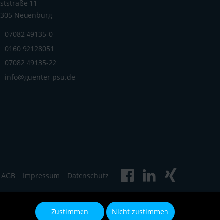
ststraße 11
5305 Neuenbürg
07082 49135-0
0160 92128051
07082 49135-22
info@guenter-psu.de
AGB
Impressum
Datenschutz
Zustimmen
Nicht zustimmen