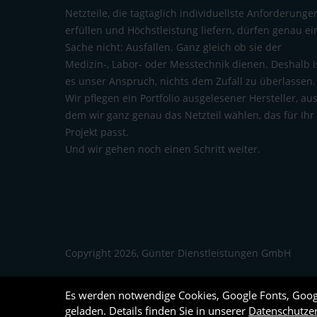
Netzteile, die tagtäglich individuellste Anforderunge
erfüllen und Höchstleistung liefern, dürfen genau ei
Sache nicht: Ausfallen. Ganz gleich ob sie der
Medizin-, Labor- oder Messtechnik dienen. Deshalb i
es unser Anspruch, nichts dem Zufall zu überlassen.
Wir pflegen ein Portfolio ausgelesener Hersteller, au
dem wir ganz genau das Netzteil wählen, das für Ihr
Projekt passt.
Und wir gehen noch einen Schritt weiter.
Copyright 2026, Günter Dienstleistungen GmbH
Es werden notwendige Cookies, Google Fonts, Goo
geladen. Details finden Sie in unserer
Datenschutze