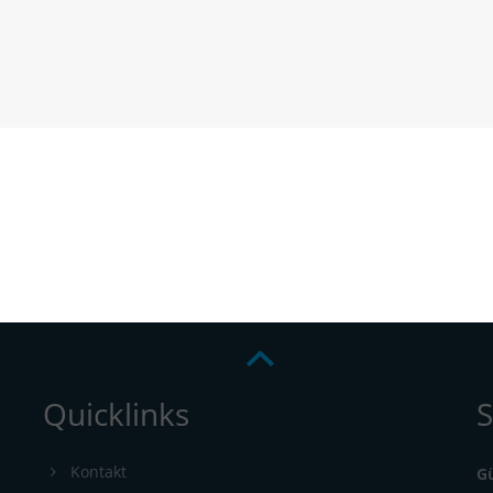
Quicklinks
S
Kontakt
G