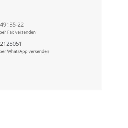
 49135-22
per Fax versenden
92128051
 per WhatsApp versenden