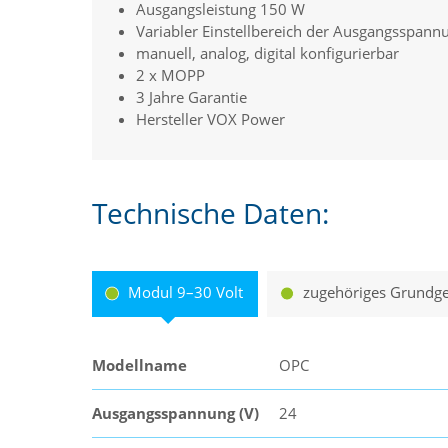
Ausgangsleistung 150 W
Variabler Einstellbereich der Ausgangsspann
manuell, analog, digital konfigurierbar
2 x MOPP
3 Jahre Garantie
Hersteller VOX Power
Technische Daten:
Modul 9–30 Volt
zugehöriges Grundge
Modellname
OPC
Ausgangsspannung (V)
24