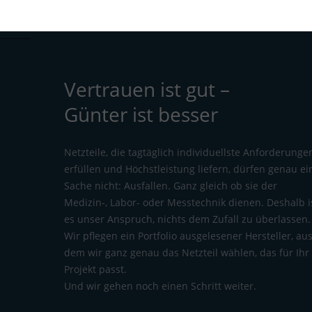
Vertrauen ist gut –
Günter ist besser
Netzteile, die tagtäglich individuellste Anforderunge
erfüllen und Höchstleistung liefern, dürfen genau ei
Sache nicht: Ausfallen. Ganz gleich ob sie der
Medizin-, Labor- oder Messtechnik dienen. Deshalb i
es unser Anspruch, nichts dem Zufall zu überlassen.
Wir pflegen ein Portfolio ausgelesener Hersteller, au
dem wir ganz genau das Netzteil wählen, das für Ihr
Projekt passt.
Und wir gehen noch einen Schritt weiter.