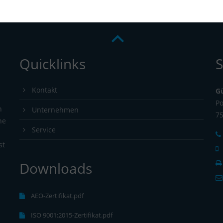
Quicklinks
S
Kontakt
G
Po
n
Unternehmen
7
ne
Service
st
Downloads
s
AEO-Zertifikat.pdf
ISO 9001:2015-Zertifikat.pdf