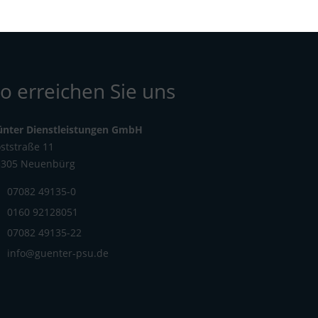
o erreichen Sie uns
ünter Dienstleistungen GmbH
ststraße 11
5305 Neuenbürg
07082 49135-0
0160 92128051
07082 49135-22
info@guenter-psu.de