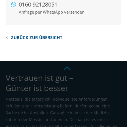
0160 92128051
Anfrage per WhatsApp versenden
ZURÜCK ZUR ÜBERSICHT
Vertrauen ist gut –
Günter ist besser
Netzteile, die tagtäglich individuellste Anforderungen
erfüllen und Höchstleistung liefern, dürfen genau eine
Sache nicht: Ausfallen. Ganz gleich ob sie der Medizin-,
Labor- oder Messtechnik dienen. Deshalb ist es unser
Anspruch, nichts dem Zufall zu überlassen. Wir pflegen ein