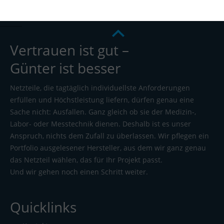
Vertrauen ist gut –
Günter ist besser
Netzteile, die tagtäglich individuellste Anforderungen
erfüllen und Höchstleistung liefern, dürfen genau eine
Sache nicht: Ausfallen. Ganz gleich ob sie der Medizin-,
Labor- oder Messtechnik dienen. Deshalb ist es unser
Anspruch, nichts dem Zufall zu überlassen. Wir pflegen ein
Portfolio ausgelesener Hersteller, aus dem wir ganz genau
das Netzteil wählen, das für Ihr Projekt passt.
Und wir gehen noch einen Schritt weiter.
Quicklinks