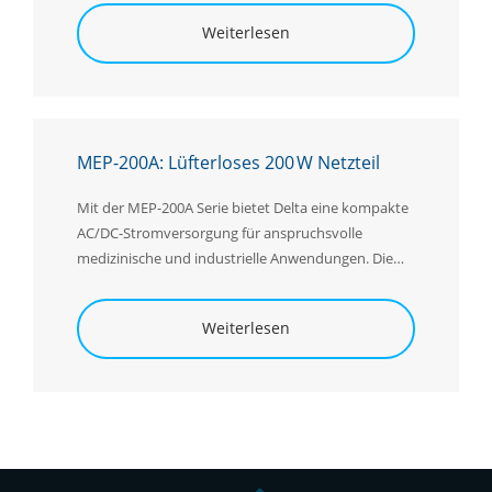
Weiterlesen
MEP-200A: Lüfterloses 200 W Netzteil
Mit der MEP-200A Serie bietet Delta eine kompakte
AC/DC-Stromversorgung für anspruchsvolle
medizinische und industrielle Anwendungen. Die
Serie ist optional als Open-Frame- oder
Enclosed
-
Frame-Variante erhältlich und liefert bis zu 200 W
Weiterlesen
Ausgangsleistung bei natürlicher
Konvektionskühlung. Verfügbar ist die
Stromversorgung mit 12 V, 24 V und 48 V
Ausgangsspannung.