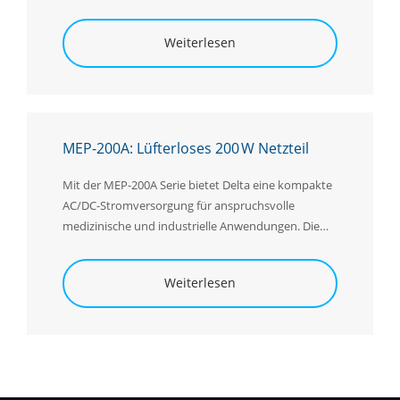
Weiterlesen
MEP-200A: Lüfterloses 200 W Netzteil
Mit der MEP-200A Serie bietet Delta eine kompakte
AC/DC-Stromversorgung für anspruchsvolle
medizinische und industrielle Anwendungen. Die
Serie ist optional als Open-Frame- oder
Enclosed
-
Frame-Variante erhältlich und liefert bis zu 200 W
Weiterlesen
Ausgangsleistung bei natürlicher
Konvektionskühlung. Verfügbar ist die
Stromversorgung mit 12 V, 24 V und 48 V
Ausgangsspannung.