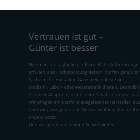
Vertrauen ist gut –
Günter ist besser
Netzteile, die tagtäglich individuellste Anforderunge
erfüllen und Höchstleistung liefern, dürfen genau ei
Sache nicht: Ausfallen. Ganz gleich ob sie der
Medizin-, Labor- oder Messtechnik dienen. Deshalb i
es unser Anspruch, nichts dem Zufall zu überlassen.
Wir pflegen ein Portfolio ausgelesener Hersteller, au
dem wir ganz genau das Netzteil wählen, das für Ihr
Projekt passt.
Und wir gehen noch einen Schritt weiter.