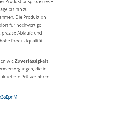
des Produktionsprozesses –
age bis hin zu
ahmen. Die Produktion
ndort für hochwertige
g präzise Abläufe und
 hohe Produktqualität
men wie
Zuverlässigkeit,
omversorgungen, die in
ukturierte Prüfverfahren
Mh3sEpnM