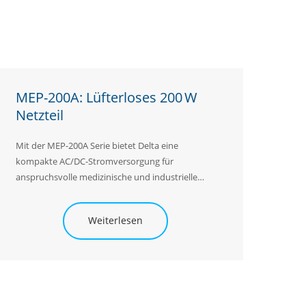
MEP-200A: Lüfterloses 200 W
Netzteil
Mit der MEP-200A Serie bietet Delta eine
kompakte AC/DC-Stromversorgung für
anspruchsvolle medizinische und industrielle
Anwendungen. Die Serie ist optional als Open-
Frame- oder
Enclosed
-Frame-Variante erhältlich
Weiterlesen
und liefert bis zu 200 W Ausgangsleistung bei
natürlicher Konvektionskühlung. Verfügbar ist
die Stromversorgung mit 12 V, 24 V und 48 V
Ausgangsspannung.