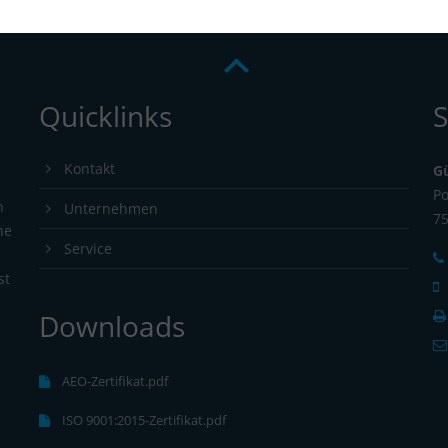
Quicklinks
S
Kontakt
G
Po
n
Unternehmen
7
ne
Service
st
Downloads
s
AEO-Zertifikat.pdf
ISO 9001:2015-Zertifikat.pdf