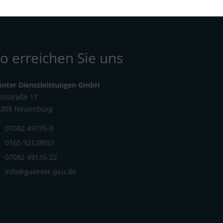
o erreichen Sie uns
ünter Dienstleistungen GmbH
ststraße 11
5305 Neuenbürg
07082 49135-0
0160 92128051
07082 49135-22
info@guenter-psu.de