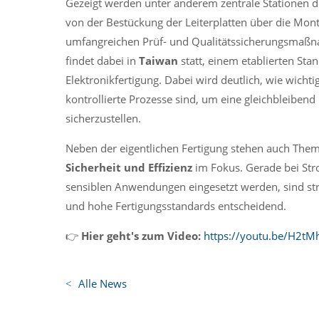
Gezeigt werden unter anderem zentrale Stationen 
von der Bestückung der Leiterplatten über die Mont
umfangreichen Prüf- und Qualitätssicherungsmaßn
findet dabei in
Taiwan
statt, einem etablierten Sta
Elektronikfertigung. Dabei wird deutlich, wie wichti
kontrollierte Prozesse sind, um eine gleichbleibend
sicherzustellen.
Neben der eigentlichen Fertigung stehen auch The
Sicherheit und Effizienz
im Fokus. Gerade bei Str
sensiblen Anwendungen eingesetzt werden, sind str
und hohe Fertigungsstandards entscheidend.
👉
Hier geht's zum Video:
https://youtu.be/H2t
Alle News
W
N